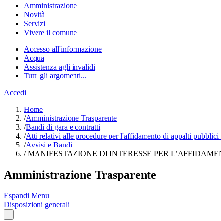
Amministrazione
Novità
Servizi
Vivere il comune
Accesso all'informazione
Acqua
Assistenza agli invalidi
Tutti gli argomenti...
Accedi
Home
/
Amministrazione Trasparente
/
Bandi di gara e contratti
/
Atti relativi alle procedure per l'affidamento di appalti pubblici
/
Avvisi e Bandi
/
MANIFESTAZIONE DI INTERESSE PER L’AFFIDAMEN
Amministrazione Trasparente
Espandi Menu
Disposizioni generali