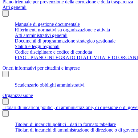
Piano triennale per prevenzione della corruzione e della trasparenza
Atti generali
Manuale di gestione documentale
Riferimenti normativi su organizzazione e attività
Atti amministrativi generali
Documenti di programmazione strategico gestionale
Statuti e leggi regionali
Codice disciplinare e codice di condotta
PIAO - PIANO INTEGRATO DI ATTIVITA' E DI ORGA
Oneri informativi per cittadini e imprese
Scadenzario obblighi amministrativi
Organizzazione
Titolari di incarichi politici, di amministrazione, di direzione o di gov
Titolari di incarichi politici - dati in formato tabellare
Titolari di incarichi di amministrazione di direzione o di govern