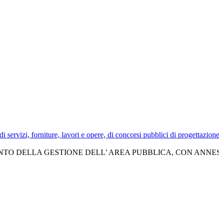
 di servizi, forniture, lavori e opere, di concorsi pubblici di progettazion
TO DELLA GESTIONE DELL’ AREA PUBBLICA, CON ANNES