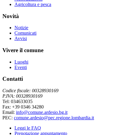
Agricoltura e pesca
Novità
Notizie
Comunicati
Avvisi
Vivere il comune
Luoghi
Eventi
Contatti
Codice fiscale: 00328930169
P.IVA: 00328930169
Tel: 034633035
Fax: +39 0346 34280
Email:
info@comune.ardesio.bg.it
PEC:
comune.ardesio@pec.regione.lombardia.it
Leggi le FAQ
Prenotazione appuntamento