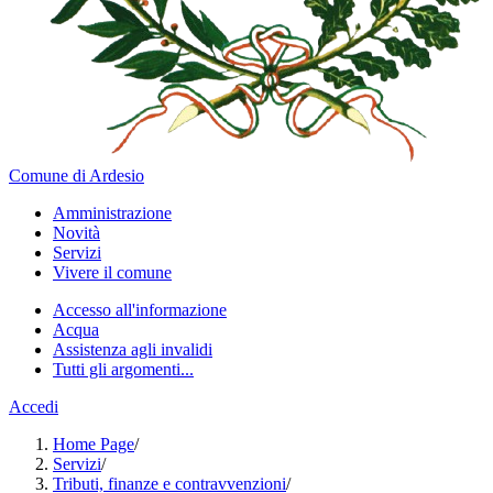
Comune di Ardesio
Amministrazione
Novità
Servizi
Vivere il comune
Accesso all'informazione
Acqua
Assistenza agli invalidi
Tutti gli argomenti...
Accedi
Home Page
/
Servizi
/
Tributi, finanze e contravvenzioni
/