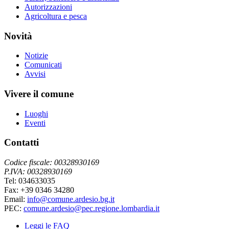
Autorizzazioni
Agricoltura e pesca
Novità
Notizie
Comunicati
Avvisi
Vivere il comune
Luoghi
Eventi
Contatti
Codice fiscale: 00328930169
P.IVA: 00328930169
Tel: 034633035
Fax: +39 0346 34280
Email:
info@comune.ardesio.bg.it
PEC:
comune.ardesio@pec.regione.lombardia.it
Leggi le FAQ